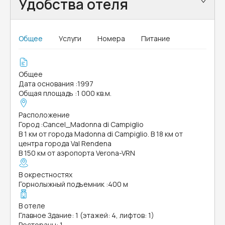
Удобства отеля
Общее
Услуги
Номера
Питание
Общее
Дата основания
:
1997
Общая площадь
:
1 000 кв.м.
Расположение
Город
:
Cancel_Madonna di Campiglio
В 1 км от города Madonna di Campiglio. В 18 км от
центра города Val Rendena
В 150 км от аэропорта Verona-VRN
В окрестностях
Горнолыжный подъемник
:
400 м
В отеле
Главное Здание: 1 (этажей: 4, лифтов: 1)
Рестораны: 1