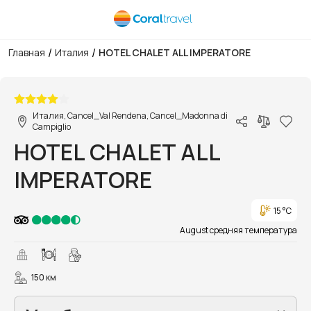
/
/
Главная
Италия
HOTEL CHALET ALL IMPERATORE
1/8
Италия, Cancel_Val Rendena, Cancel_Madonna di
Campiglio
HOTEL CHALET ALL
IMPERATORE
15 °C
August средняя температура
150 км