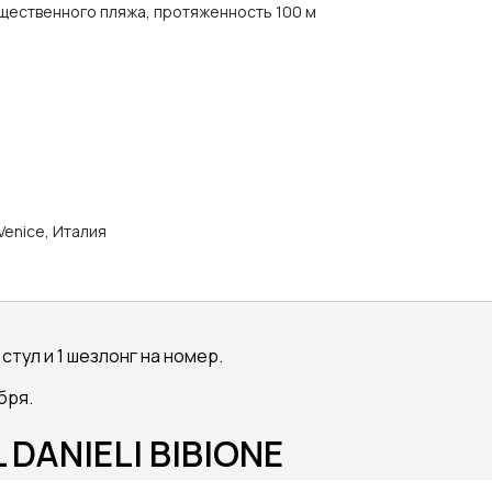
щественного пляжа, протяженность 100 м
Venice, Италия
стул и 1 шезлонг на номер.
бря.
DANIELI BIBIONE