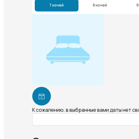
7 ночей
8 ночей
9
К сожалению, в выбранные вами даты нет с