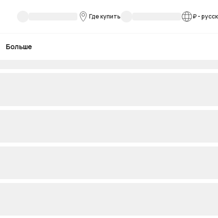
Где купить
₽
-
русс
Больше