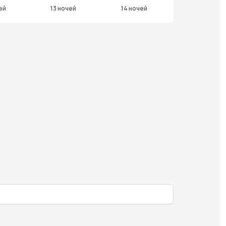
ей
13 ночей
14 ночей