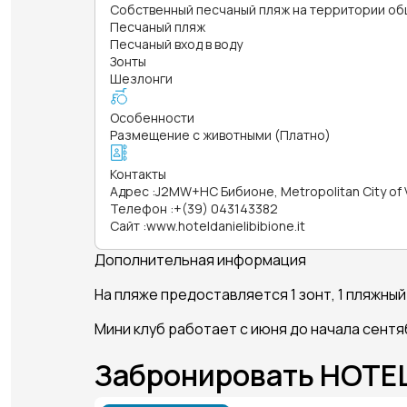
Собственный песчаный пляж на территории об
Песчаный пляж
Песчаный вход в воду
Зонты
Шезлонги
Особенности
Размещение с животными (Платно)
Контакты
Адрес
:
J2MW+HC Бибионе, Metropolitan City of 
Телефон
:
+(39) 043143382
Сайт
:
www.hoteldanielibibione.it
Дополнительная информация
На пляже предоставляется 1 зонт, 1 пляжный 
Мини клуб работает с июня до начала сентя
Забронировать HOTEL 