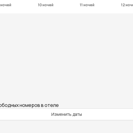
 ночей
10 ночей
11 ночей
12 ноч
вободных номеров в отеле
Изменить даты