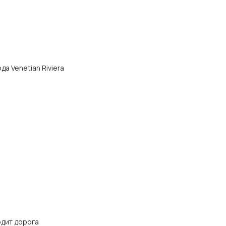
ода Venetian Riviera
одит дорога