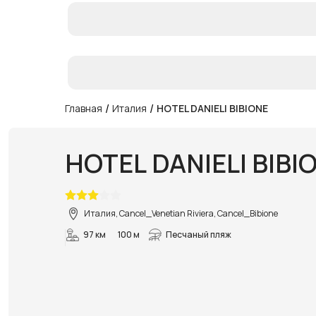
/
/
Главная
Италия
HOTEL DANIELI BIBIONE
HOTEL DANIELI BIBI
Италия, Cancel_Venetian Riviera, Cancel_Bibione
97 км
100 м
Песчаный пляж