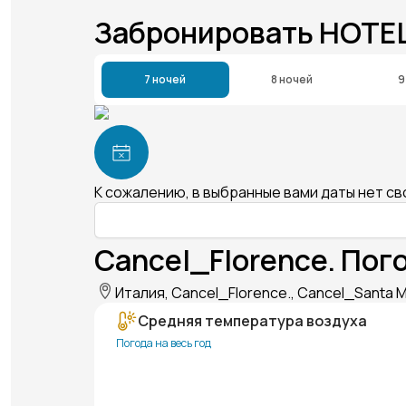
Забронировать HOTE
7 ночей
8 ночей
9
К сожалению, в выбранные вами даты нет с
Cancel_Florence. Пог
Италия, Cancel_Florence., Cancel_Santa Ma
Средняя температура воздуха
Погода на весь год