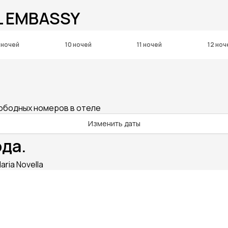
L EMBASSY
 ночей
10 ночей
11 ночей
12 ноч
вободных номеров в отеле
Изменить даты
ода.
ria Novella