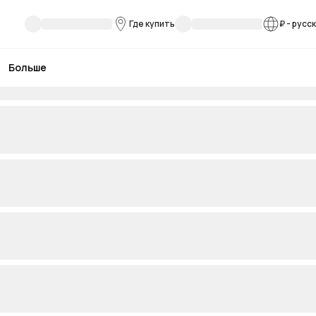
Где купить
₽
-
русс
Больше