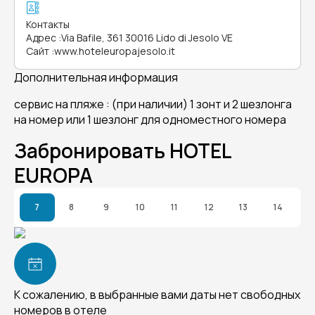
Контакты
Адрес
:
Via Bafile, 361 30016 Lido di Jesolo VE
Сайт
:
www.hoteleuropajesolo.it
Дополнительная информация
сервис на пляже : (при наличии) 1 зонт и 2 шезлонга
на номер или 1 шезлонг для одноместного номера
Забронировать HOTEL
EUROPA
7
8
9
10
11
12
13
14
К сожалению, в выбранные вами даты нет свободных
номеров в отеле