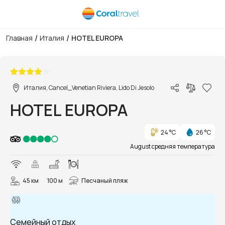
/
/
Главная
Италия
HOTEL EUROPA
1/7
Италия, Cancel_Venetian Riviera, Lido Di Jesolo
HOTEL EUROPA
24 °C
26 °C
August средняя температура
45 км
100 м
Песчаный пляж
Семейный отдых