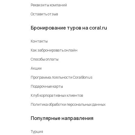
Реквизиты компаний
Оставить отзыв
Бронирование туров на coral.ru
Контакты
Как забронировать онлайн
Способы оплаты
Акции
Программа лояльности CoralBonus
Подарочные карты
Клуб корпоративных клиентов
Политика обработки персональных данных
Популярные направления
Турция