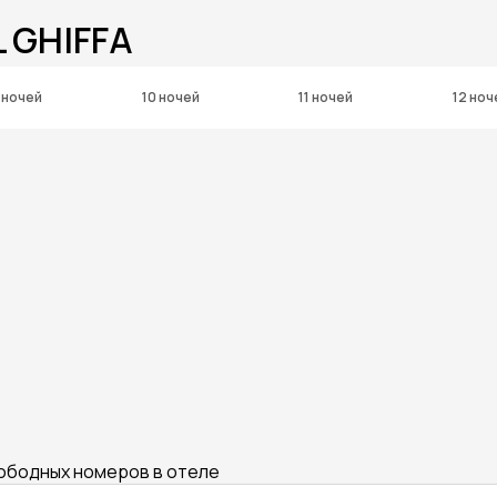
 GHIFFA
 ночей
10 ночей
11 ночей
12 ноч
вободных номеров в отеле