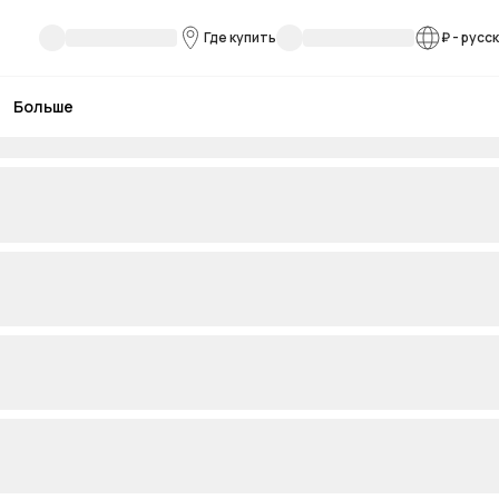
Где купить
₽
-
русс
Больше