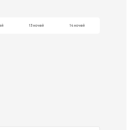
ей
13 ночей
14 ночей