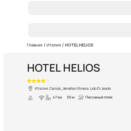
/
/
Главная
Италия
HOTEL HELIOS
HOTEL HELIOS
Италия, Cancel_Venetian Riviera, Lido Di Jesolo
47 км
50 м
Песчаный пляж