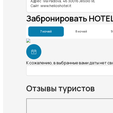
Адрес
:
Via Padova, 46 30016 Jesolo VE
Сайт
:
www.helioshotel.it
Забронировать HOTEL
7 ночей
8 ночей
9
К сожалению, в выбранные вами даты нет с
Отзывы туристов