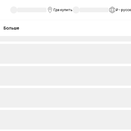
Где купить
₽
-
русс
Больше