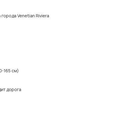
а города Venetian Riviera
0-165 см)
дит дорога