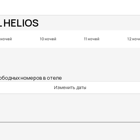
 HELIOS
 ночей
10 ночей
11 ночей
12 ноч
вободных номеров в отеле
Изменить даты