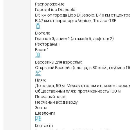
Расположение
Город
:
Lido Di Jesolo
В 5 км от города Lido Di Jesolo. В 48 км от центр
В 47 км от аэропорта Venice, Treviso-TSF
В отеле
Главное Здание: 1 (этажей: 5, лифтов: 2)
Рестораны: 1
Бары: 1
Бассейны для взрослых
Открытый Бассейн (площадь 80 кв.м., глубина 11
Пляж
До пляжа, 50 м, Между отелем и пляжем прохо
Общественный пляж, протяженность 100 м
Песчаный пляж
Песчаный вход в воду
Зонты
Шезлонги
Контакты