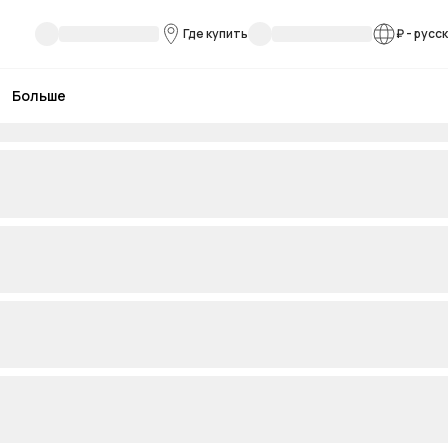
Где купить
₽
-
русс
Больше