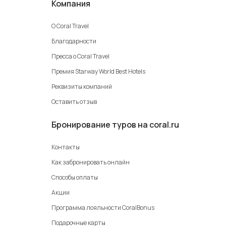
Компания
О Coral Travel
Благодарности
Пресса о Coral Travel
Премия Starway World Best Hotels
Реквизиты компаний
Оставить отзыв
Бронирование туров на coral.ru
Контакты
Как забронировать онлайн
Способы оплаты
Акции
Программа лояльности CoralBonus
Подарочные карты