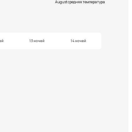
August средняя температура
ей
13 ночей
14 ночей