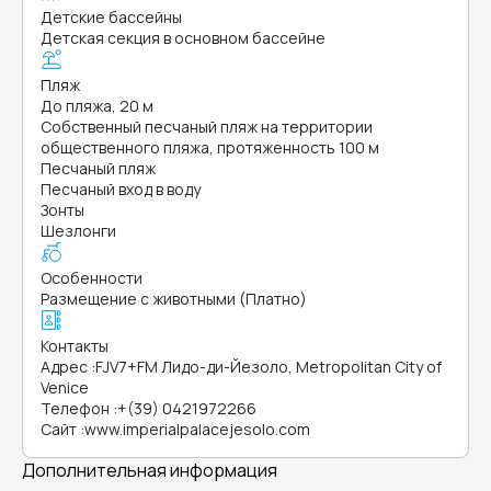
Детские бассейны
Детская секция в основном бассейне
Пляж
До пляжа, 20 м
Собственный песчаный пляж на территории
общественного пляжа, протяженность 100 м
Песчаный пляж
Песчаный вход в воду
Зонты
Шезлонги
Особенности
Размещение с животными (Платно)
Контакты
Адрес
:
FJV7+FM Лидо-ди-Йезоло, Metropolitan City of
Venice
Телефон
:
+(39) 0421972266
Сайт
:
www.imperialpalacejesolo.com
Дополнительная информация