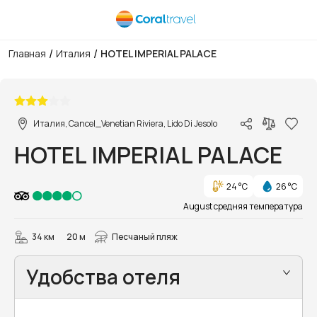
/
/
Главная
Италия
HOTEL IMPERIAL PALACE
1/11
Италия, Cancel_Venetian Riviera, Lido Di Jesolo
HOTEL IMPERIAL PALACE
24 °C
26 °C
August средняя температура
34 км
20 м
Песчаный пляж
Удобства отеля