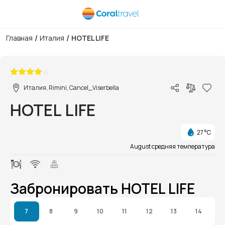
/
/
Главная
Италия
HOTEL LIFE
1/1
Италия, Rimini, Cancel_Viserbella
HOTEL LIFE
27 °C
August средняя температура
Забронировать HOTEL LIFE
7
8
9
10
11
12
13
14