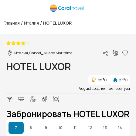
/
/
Главная
Италия
HOTEL LUXOR
1/1
Италия, Cancel_Milano Marittima
HOTEL LUXOR
25 °C
27 °C
August средняя температура
Забронировать HOTEL LUXOR
7
8
9
10
11
12
13
14