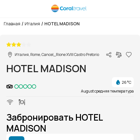
/
/
Главная
Италия
HOTEL MADISON
1/1
Италия, Rome, Cancel_Rione XVIII Castro Pretorio
HOTEL MADISON
26 °C
August средняя температура
Забронировать HOTEL
MADISON