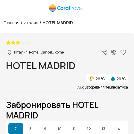
/
/
Главная
Италия
HOTEL MADRID
1/1
Италия, Rome, .Cancel_Rome
HOTEL MADRID
26 °C
26 °C
August средняя температура
Забронировать HOTEL
MADRID
7
8
9
10
11
12
13
14