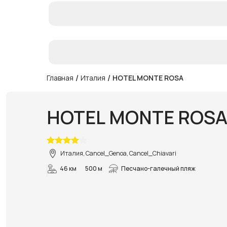
/
/
Главная
Италия
HOTEL MONTE ROSA
HOTEL MONTE ROS
Италия, Cancel_Genoa, Cancel_Chiavari
46 км
500 м
Песчано-галечный пляж