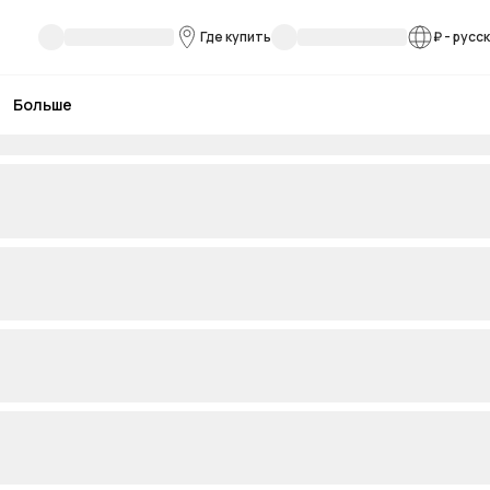
Где купить
₽
-
русс
Больше