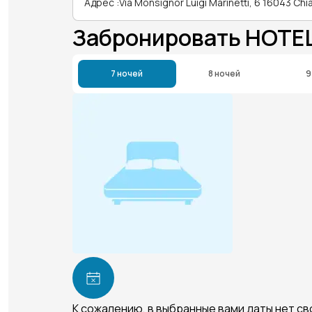
Адрес
:
Via Monsignor Luigi Marinetti, 6 16043 Chi
Забронировать HOTE
7 ночей
8 ночей
9
К сожалению, в выбранные вами даты нет с