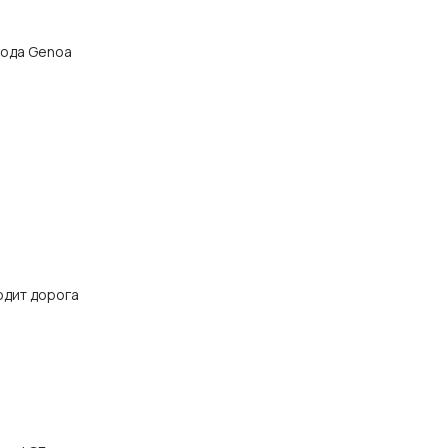
орода Genoa
одит дорога