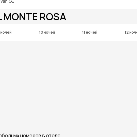
avari GE
L MONTE ROSA
 ночей
10 ночей
11 ночей
12 ноч
вободных номеров в отеле