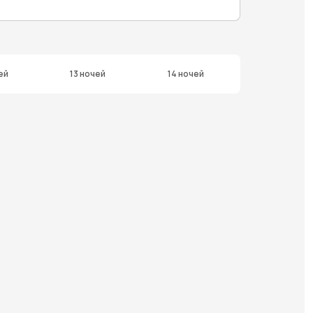
ей
13 ночей
14 ночей