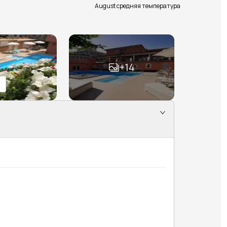
August средняя температура
+
14