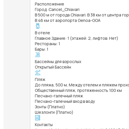
Расположение
Город
:
Cancel_Chiavari
В 500 м от города Chiavari. В 38 км от центра г
В 46 км от аэропорта Genoa-GOA
В отеле
Главное Здание: 1 (этажей: 2, лифтов: Нет)
Рестораны: 1
Бары: 1
Бассейны для взрослых
Открытый Бассейн
Пляж
До пляжа, 500 м, Между отелем и пляжем прох
Общественный пляж, протяженность 100 км
Песчано-галечный пляж
Песчано-галечный вход в воду
Зонты (Платно)
Шезлонги (Платно)
Контакты