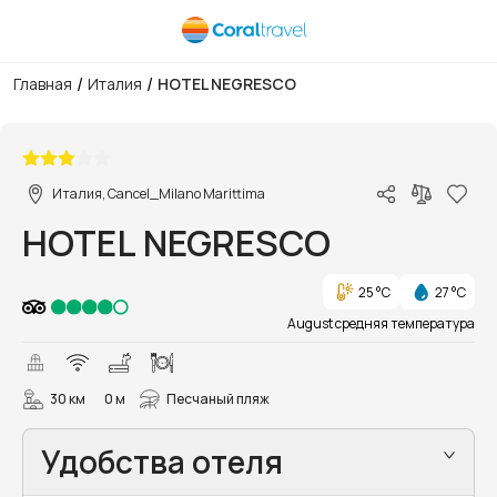
/
/
Главная
Италия
HOTEL NEGRESCO
1/10
Италия, Cancel_Milano Marittima
HOTEL NEGRESCO
25 °C
27 °C
August средняя температура
30 км
0 м
Песчаный пляж
Удобства отеля