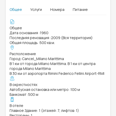
Общее
Услуги
Номера
Питание
Общее
Дата основания
:
1960
Последняя реновация
:
2009 (Вся территория)
Общая площадь
:
500 кв.м.
Расположение
Город
:
Cancel_Milano Marittima
В 1 км от города Milano Marittima. В 1 км от центра
города Milano Marittima
В 30 км от аэропорта Rimini Federico Fellini Airport-RMI
В окрестностях
Автобусная остановка или метро
:
100 м
Банкомат
:
500 м
В отеле
Главное Здание: 1 (этажей: 7, лифтов: 1)
Рестораны: 1