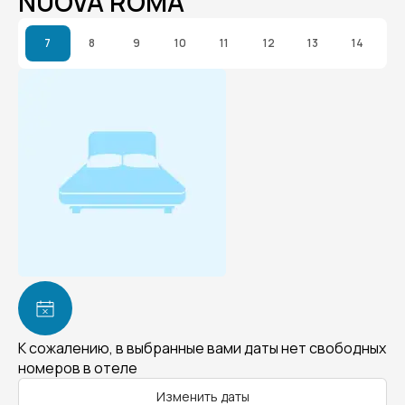
NUOVA ROMA
7
8
9
10
11
12
13
14
К сожалению, в выбранные вами даты нет свободных
номеров в отеле
Изменить даты