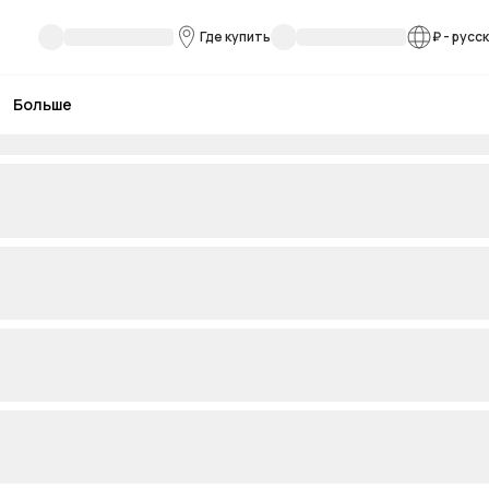
Где купить
₽
-
русс
Больше