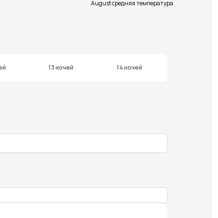
August средняя температура
ей
13 ночей
14 ночей