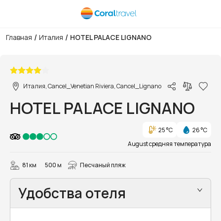
/
/
Главная
Италия
HOTEL PALACE LIGNANO
1/9
Италия, Cancel_Venetian Riviera, Cancel_Lignano
HOTEL PALACE LIGNANO
25 °C
26 °C
August средняя температура
81 км
500 м
Песчаный пляж
Удобства отеля