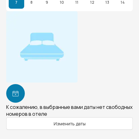
7
8
9
10
11
12
13
14
К сожалению, в выбранные вами даты нет свободных
номеров в отеле
Изменить даты