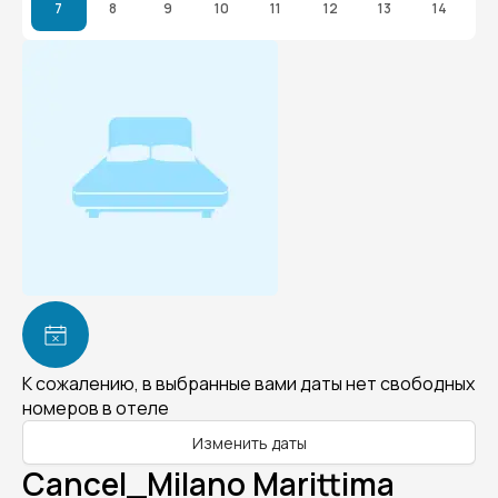
7
8
9
10
11
12
13
14
К сожалению, в выбранные вами даты нет свободных
номеров в отеле
Изменить даты
Cancel_Milano Marittima