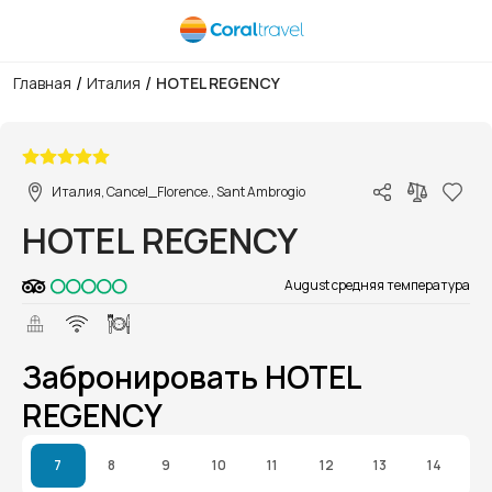
/
/
Главная
Италия
HOTEL REGENCY
1/1
Италия, Cancel_Florence., Sant Ambrogio
HOTEL REGENCY
August средняя температура
Забронировать HOTEL
REGENCY
7
8
9
10
11
12
13
14