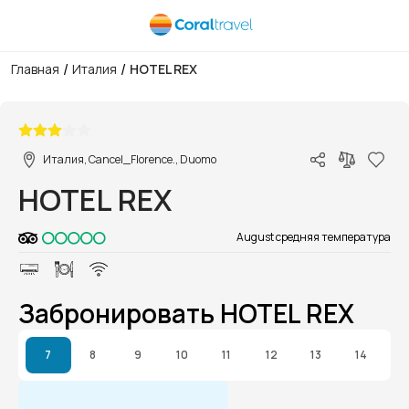
/
/
Главная
Италия
HOTEL REX
1/1
Италия, Cancel_Florence., Duomo
HOTEL REX
August средняя температура
Забронировать HOTEL REX
7
8
9
10
11
12
13
14