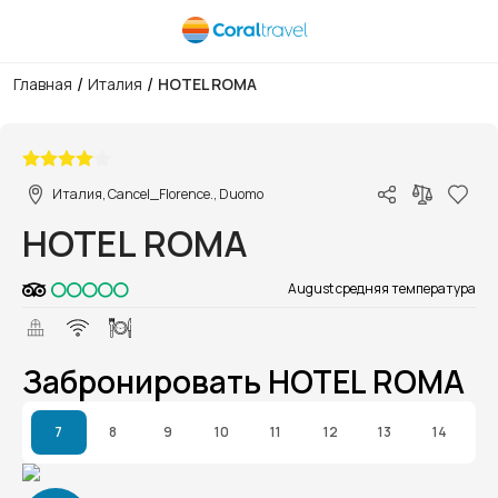
/
/
Главная
Италия
HOTEL ROMA
1/1
Италия, Cancel_Florence., Duomo
HOTEL ROMA
August средняя температура
Забронировать HOTEL ROMA
7
8
9
10
11
12
13
14