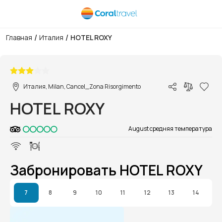
/
/
Главная
Италия
HOTEL ROXY
1/1
Италия, Milan, Cancel_Zona Risorgimento
HOTEL ROXY
August средняя температура
Забронировать HOTEL ROXY
7
8
9
10
11
12
13
14