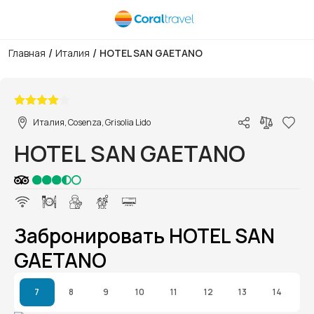
/
/
Главная
Италия
HOTEL SAN GAETANO
1/1
Италия, Cosenza, Grisolia Lido
HOTEL SAN GAETANO
Забронировать HOTEL SAN
GAETANO
7
8
9
10
11
12
13
14