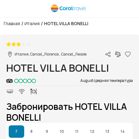
/
/
Главная
Италия
HOTEL VILLA BONELLI
1/1
Италия, Cancel_Florence., Cancel_Fiesole
HOTEL VILLA BONELLI
August средняя температура
Забронировать HOTEL VILLA
BONELLI
7
8
9
10
11
12
13
14