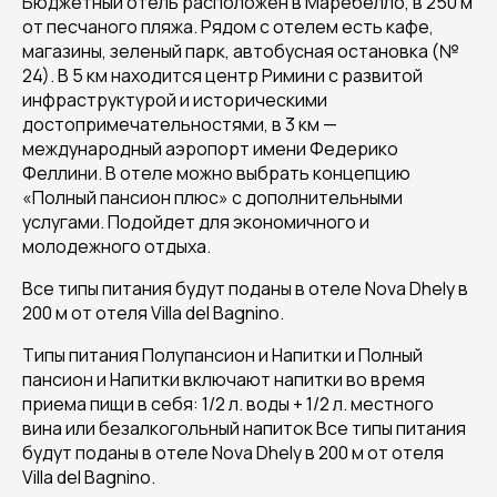
Бюджетный отель расположен в Маребелло, в 250 м
от песчаного пляжа. Рядом с отелем есть кафе,
магазины, зеленый парк, автобусная остановка (№
24). В 5 км находится центр Римини с развитой
инфраструктурой и историческими
достопримечательностями, в 3 км —
международный аэропорт имени Федерико
Феллини. В отеле можно выбрать концепцию
«Полный пансион плюс» с дополнительными
услугами. Подойдет для экономичного и
молодежного отдыха.
Все типы питания будут поданы в отеле Nova Dhely в
200 м от отеля Villa del Bagnino.
Типы питания Полупансион и Напитки и Полный
пансион и Напитки включают напитки во время
приема пищи в себя: 1/2 л. воды + 1/2 л. местного
вина или безалкогольный напиток Все типы питания
будут поданы в отеле Nova Dhely в 200 м от отеля
Villa del Bagnino.