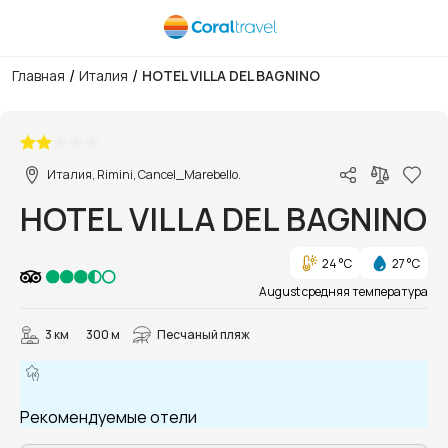
/
/
Главная
Италия
HOTEL VILLA DEL BAGNINO
1/11
Италия, Rimini, Cancel_Marebello.
HOTEL VILLA DEL BAGNINO
24 °C
27 °C
August средняя температура
3 км
300 м
Песчаный пляж
Рекомендуемые отели