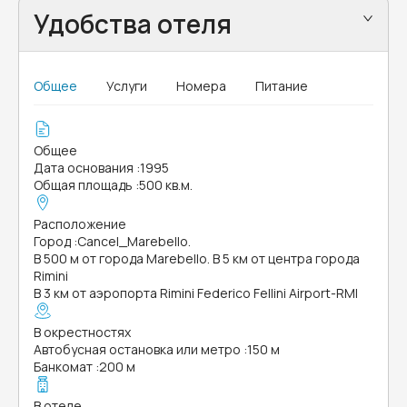
Удобства отеля
Общее
Услуги
Номера
Питание
Общее
Дата основания
:
1995
Общая площадь
:
500 кв.м.
Расположение
Город
:
Cancel_Marebello.
В 500 м от города Marebello. В 5 км от центра города
Rimini
В 3 км от аэропорта Rimini Federico Fellini Airport-RMI
В окрестностях
Автобусная остановка или метро
:
150 м
Банкомат
:
200 м
В отеле