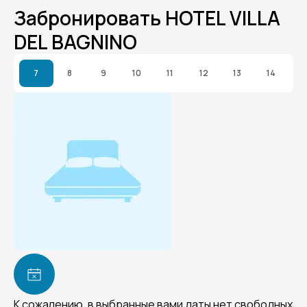
Забронировать HOTEL VILLA
DEL BAGNINO
7
8
9
10
11
12
13
14
К сожалению, в выбранные вами даты нет свободных