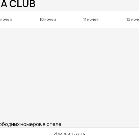
EA CLUB
 ночей
10 ночей
11 ночей
12 ноч
вободных номеров в отеле
Изменить даты