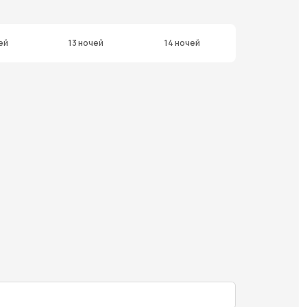
ей
13 ночей
14 ночей