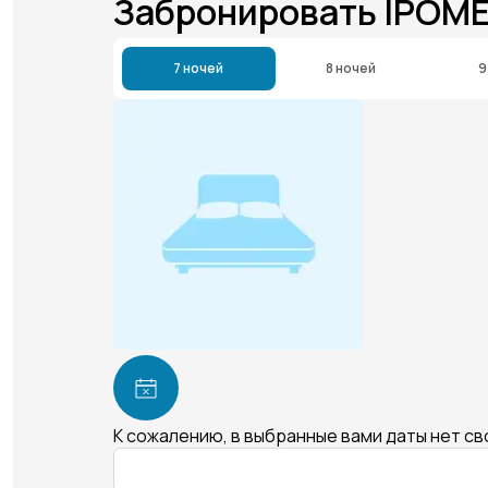
Забронировать IPOM
7 ночей
8 ночей
9
К сожалению, в выбранные вами даты нет с