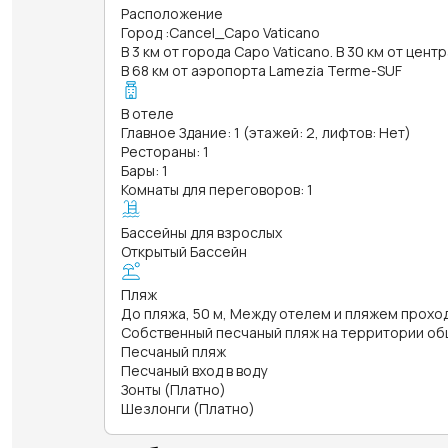
Расположение
Город
:
Cancel_Capo Vaticano
В 3 км от города Capo Vaticano. В 30 км от центр
В 68 км от аэропорта Lamezia Terme-SUF
В отеле
Главное Здание: 1 (этажей: 2, лифтов: Нет)
Рестораны: 1
Бары: 1
Комнаты для переговоров: 1
Бассейны для взрослых
Открытый Бассейн
Пляж
До пляжа, 50 м, Между отелем и пляжем прох
Собственный песчаный пляж на территории об
Песчаный пляж
Песчаный вход в воду
Зонты (Платно)
Шезлонги (Платно)