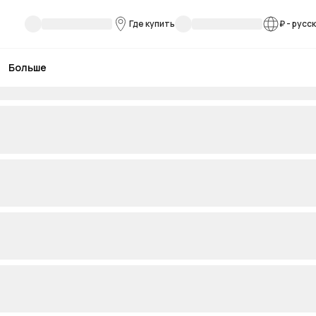
Где купить
₽
-
русс
Больше