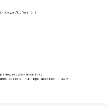
а города Vibo Valentina
одит пешеходный променад
щественного пляжа, протяженность 100 м