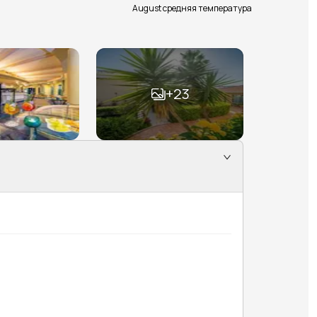
August средняя температура
+
23