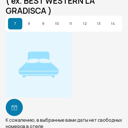
( ex. BEST WESTERN LA
GRADISCA )
7
8
9
10
11
12
13
14
К сожалению, в выбранные вами даты нет свободных
номеров в отеле