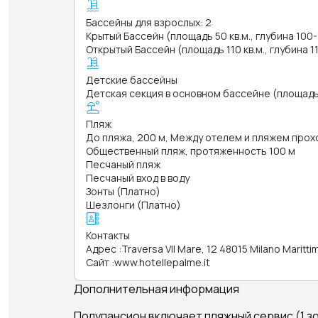
Бассейны для взрослых: 2
Крытый Бассейн (площадь 50 кв.м., глубина 100-
Открытый Бассейн (площадь 110 кв.м., глубина 1
Детские бассейны
Детская секция в основном бассейне (площадь 1
Пляж
До пляжа, 200 м, Между отелем и пляжем прох
Общественный пляж, протяженность 100 м
Песчаный пляж
Песчаный вход в воду
Зонты (Платно)
Шезлонги (Платно)
Контакты
Адрес
:
Traversa VII Mare, 12 48015 Milano Maritti
Сайт
:
www.hotellepalme.it
Дополнительная информация
Полупансион включает пляжный сервис (1 зон