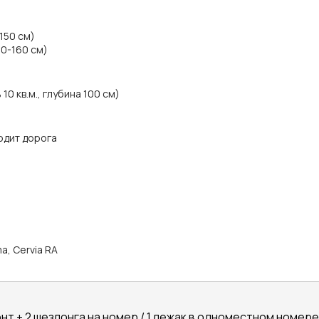
150 см)
10-160 см)
0 кв.м., глубина 100 см)
одит дорога
ma, Cervia RA
т + 2 шезлонга на номер / 1 лежак в одноместном номере) 