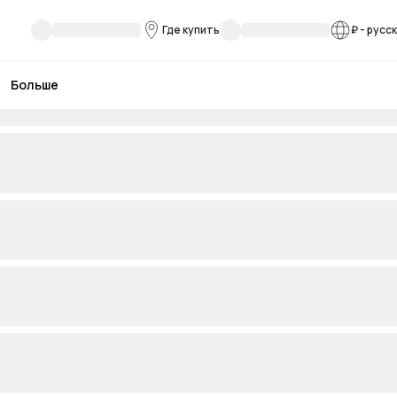
Где купить
₽
-
русс
Больше