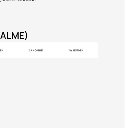
PALME)
ей
13 ночей
14 ночей