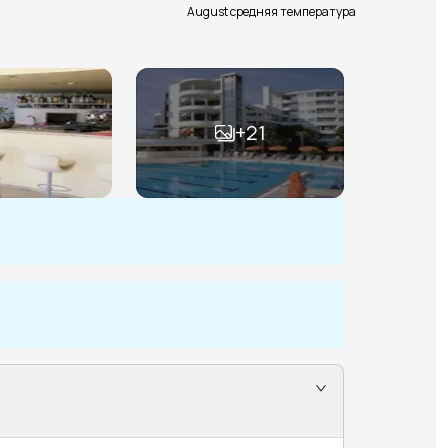
August средняя температура
+
21