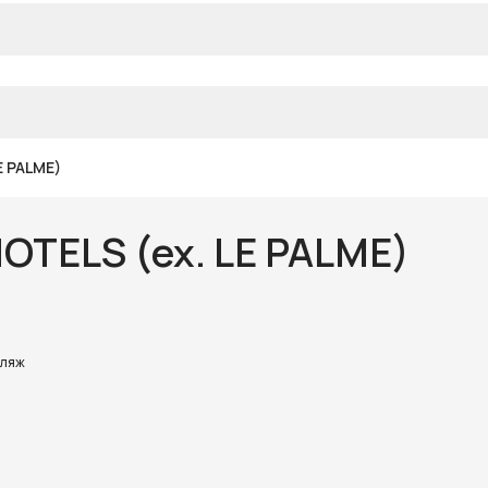
E PALME)
OTELS (ex. LE PALME)
пляж