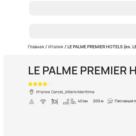
/
/
Главная
Италия
LE PALME PREMIER HOTELS (ex. L
LE PALME PREMIER H
Италия, Cancel_Milano Marittima
40 км
200 м
Песчаный 