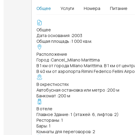
Общее
Услуги
Номера
Питание
Общее
Дата основания
:
2003
Общая площадь
:
1 000 кв.м.
Расположение
Город
:
Cancel_Milano Marittima
В 1 км от города Milano Marittima. В 1 км от цент
В 40 км от аэропорта Rimini Federico Fellini Airp
В окрестностях
Автобусная остановка или метро
:
200 м
Банкомат
:
200 м
В отеле
Главное Здание: 1 (этажей: 6, лифтов: 2)
Рестораны: 1
Бары: 1
Комнаты для переговоров: 2