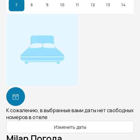
7
8
9
10
11
12
13
14
К сожалению, в выбранные вами даты нет свободных
номеров в отеле
Изменить даты
Milan Погода.