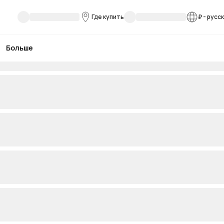
Где купить
₽
-
русс
Больше