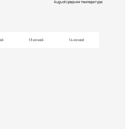
August средняя температура
ей
13 ночей
14 ночей