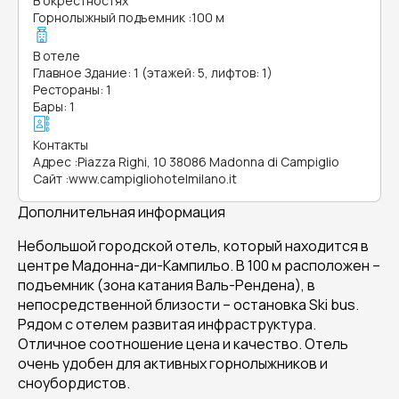
В окрестностях
Горнолыжный подъемник
:
100 м
В отеле
Главное Здание: 1 (этажей: 5, лифтов: 1)
Рестораны: 1
Бары: 1
Контакты
Адрес
:
Piazza Righi, 10 38086 Madonna di Campiglio
Сайт
:
www.campigliohotelmilano.it
Дополнительная информация
Небольшой городской отель, который находится в
центре Мадонна-ди-Кампильо. В 100 м расположен –
подъемник (зона катания Валь-Рендена), в
непосредственной близости – остановка Ski bus.
Рядом с отелем развитая инфраструктура.
Отличное соотношение цена и качество. Отель
очень удобен для активных горнолыжников и
сноубордистов.