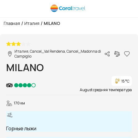
/
/
Главная
Италия
MILANO
1/15
Италия, Cancel_Val Rendena, Cancel_Madonna di
Campiglio
MILANO
15 °C
August средняя температура
170 км
Горные лыжи