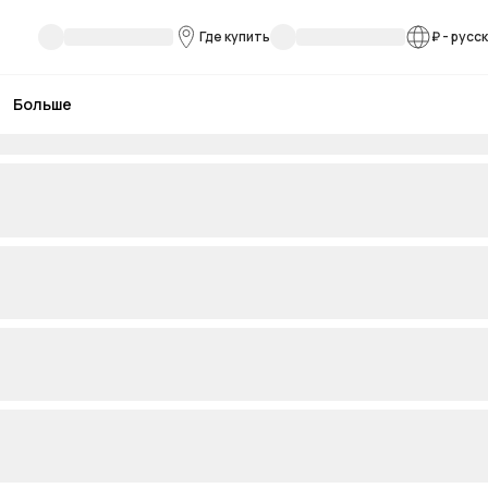
Где купить
₽
-
русс
Больше