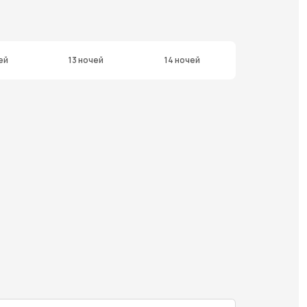
ей
13 ночей
14 ночей