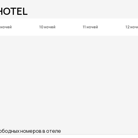
HOTEL
 ночей
10 ночей
11 ночей
12 ноч
вободных номеров в отеле