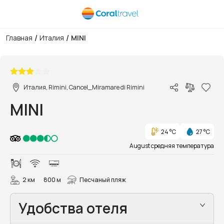
/
/
Главная
Италия
MINI
1/3
Италия, Rimini, Cancel_Miramare di Rimini
MINI
24 °C
27 °C
August средняя температура
2 км
800 м
Песчаный пляж
Удобства отеля