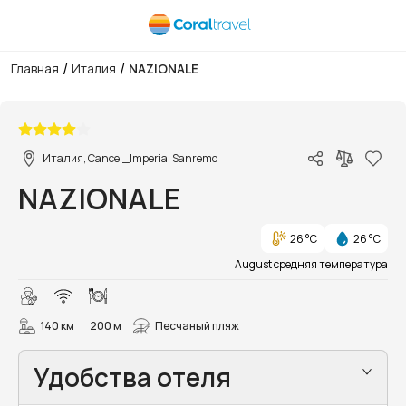
/
/
Главная
Италия
NAZIONALE
1/18
Италия, Cancel_Imperia, Sanremo
NAZIONALE
26 °C
26 °C
August средняя температура
140 км
200 м
Песчаный пляж
Удобства отеля