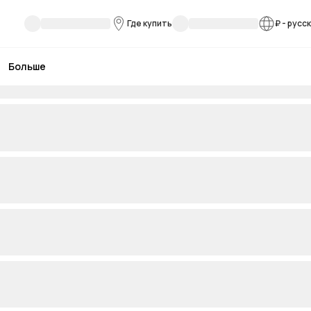
Где купить
₽
-
русс
Больше