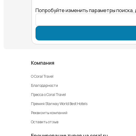
Попробуйте изменить параметры поиска, 
Компания
О Coral Travel
Благодарности
Пресса о Coral Travel
Премия Starway World Best Hotels
Реквизиты компаний
Оставить отзыв
Бронирование туров на coral.ru