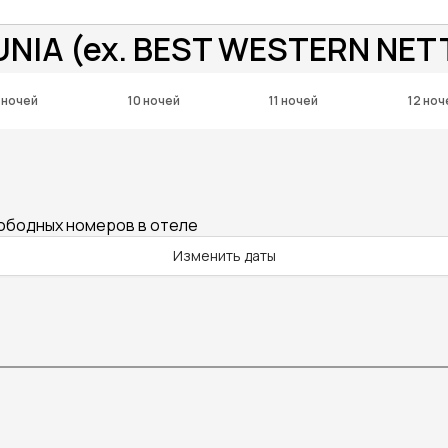
NIA (ex. BEST WESTERN NET
 ночей
10 ночей
11 ночей
12 ноч
вободных номеров в отеле
Изменить даты