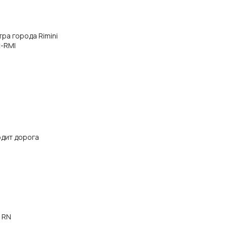
нтра города Rimini
t-RMI
одит дорога
i RN