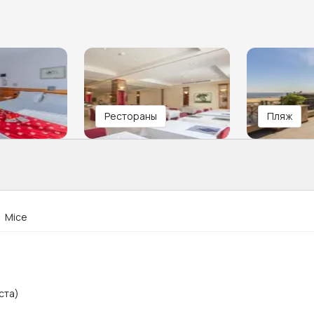
Рестораны
Пляж
Mice
ста)