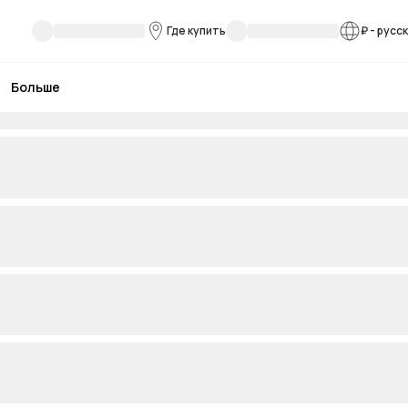
Где купить
₽
-
русс
Больше