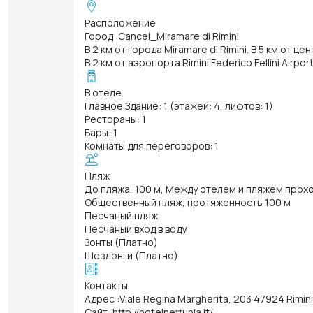
Расположение
Город
:
Cancel_Miramare di Rimini
В 2 км от города Miramare di Rimini. В 5 км от це
В 2 км от аэропорта Rimini Federico Fellini Airpor
В отеле
Главное Здание: 1 (этажей: 4, лифтов: 1)
Рестораны: 1
Бары: 1
Комнаты для переговоров: 1
Пляж
До пляжа, 100 м, Между отелем и пляжем прох
Общественный пляж, протяженность 100 м
Песчаный пляж
Песчаный вход в воду
Зонты (Платно)
Шезлонги (Платно)
Контакты
Адрес
:
Viale Regina Margherita, 203 47924 Rimin
Сайт
:
http://hotelnettunia.it/