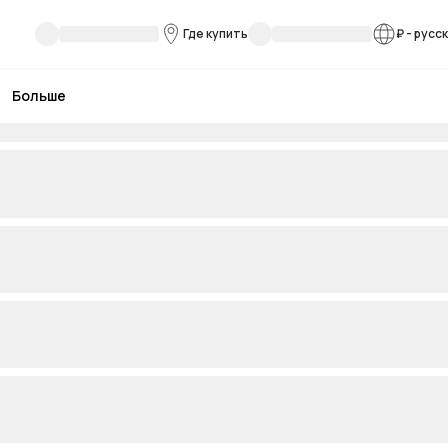
Где купить
₽
-
русс
Больше