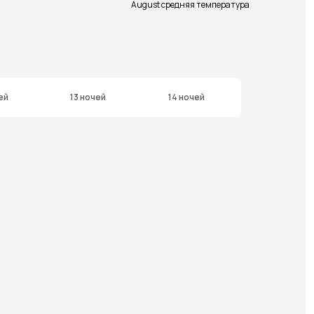
August средняя температура
ей
13 ночей
14 ночей