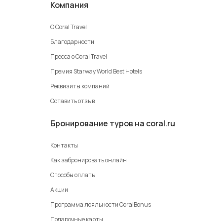
Компания
О Coral Travel
Благодарности
Пресса о Coral Travel
Премия Starway World Best Hotels
Реквизиты компаний
Оставить отзыв
Бронирование туров на coral.ru
Контакты
Как забронировать онлайн
Способы оплаты
Акции
Программа лояльности CoralBonus
Подарочные карты