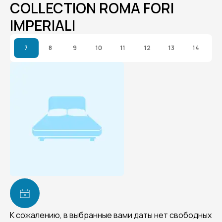
COLLECTION ROMA FORI
IMPERIALI
7
8
9
10
11
12
13
14
К сожалению, в выбранные вами даты нет свободных