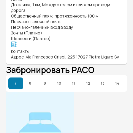
До пляжа, 1 км, Между отелем и пляжем проходит
дорога
Общественный пляж, протяженность 100 м
Песчано-галечный пляж
Песчано-галечный вход в воду
Зонты (Платно)
Шезлонги (Платно)
Контакты
Адрес
:
Via Francesco Crispi, 225 17027 Pietra Ligure SV
Забронировать PACO
7
8
9
10
11
12
13
14