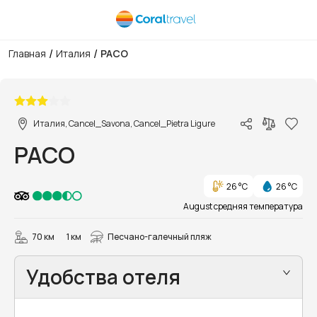
/
/
Главная
Италия
PACO
1/16
Италия, Cancel_Savona, Cancel_Pietra Ligure
PACO
26 °C
26 °C
August средняя температура
70 км
1 км
Песчано-галечный пляж
Удобства отеля