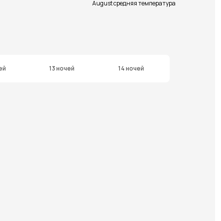
August средняя температура
ей
13 ночей
14 ночей