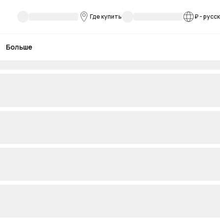
Где купить
₽
-
русс
Больше