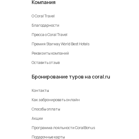
Компания
О Coral Travel
Благодарности
Пресса о Coral Travel
Премия Starway World Best Hotels
Реквизиты компаний
Оставить отзыв
Бронирование туров на coral.ru
Контакты
Как забронировать онлайн
Способы оплаты
Акции
Программа лояльности CoralBonus
Подарочные карты