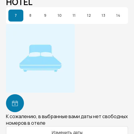
HOTEL
7
8
9
10
11
12
13
14
К сожалению, в выбранные вами даты нет свободных
номеров в отеле
Изменить даты