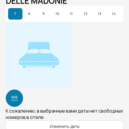
DELLE MADONIE
7
8
9
10
11
12
13
14
К сожалению, в выбранные вами даты нет свободных
номеров в отеле
Изменить даты