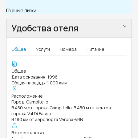
Горные лыжи
Удобства отеля
Общее
Услуги
Номера
Питание
Общее
Дата основания
:
1996
Общая площадь
:
1 000 кв.м.
Расположение
Город
:
Campitello
В 450 м от города Campitello. В 450 м от центра
города Val Di Fassa
В 190 км от аэропорта Verona-VRN
В окрестностях