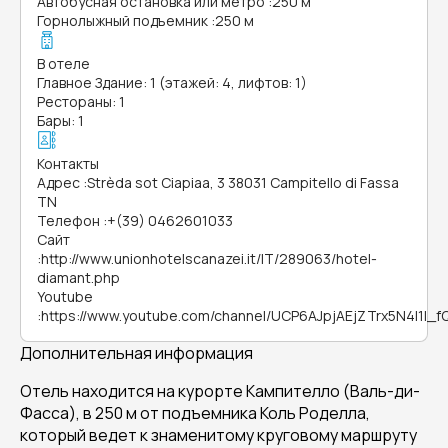
Автобусная остановка или метро
:
250 м
Горнолыжный подъемник
:
250 м
В отеле
Главное Здание: 1 (этажей: 4, лифтов: 1)
Рестораны: 1
Бары: 1
Контакты
Адрес
:
Strèda sot Ciapiaa, 3 38031 Campitello di Fassa
TN
Телефон
:
+(39) 0462601033
Сайт
:
http://www.unionhotelscanazei.it/IT/289063/hotel-
diamant.php
Youtube
:
https://www.youtube.com/channel/UCP6AJpjAEjZTrx5N4I1I_f
Дополнительная информация
Отель находится на курорте Кампителло (Валь-ди-
Фасса), в 250 м от подъемника Коль Роделла,
который ведет к знаменитому круговому маршруту