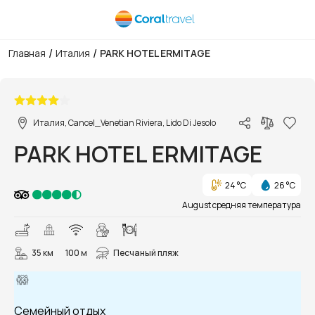
/
/
Главная
Италия
PARK HOTEL ERMITAGE
1/15
Италия, Cancel_Venetian Riviera, Lido Di Jesolo
PARK HOTEL ERMITAGE
24 °C
26 °C
August средняя температура
35 км
100 м
Песчаный пляж
Семейный отдых