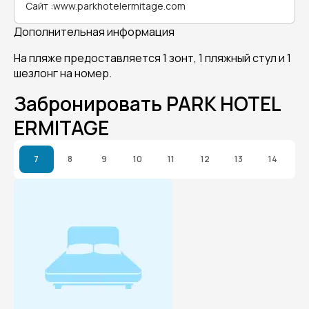
Сайт
:
www.parkhotelermitage.com
Дополнительная информация
На пляже предоставляется 1 зонт, 1 пляжный стул и 1
шезлонг на номер.
Забронировать PARK HOTEL
ERMITAGE
7
8
9
10
11
12
13
14