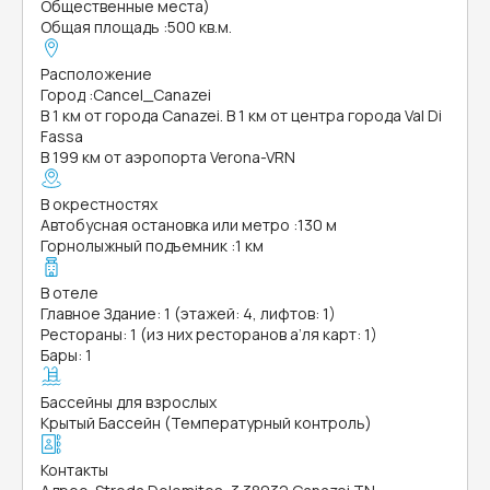
Общественные места)
Общая площадь
:
500 кв.м.
Расположение
Город
:
Cancel_Canazei
В 1 км от города Canazei. В 1 км от центра города Val Di
Fassa
В 199 км от аэропорта Verona-VRN
В окрестностях
Автобусная остановка или метро
:
130 м
Горнолыжный подъемник
:
1 км
В отеле
Главное Здание: 1 (этажей: 4, лифтов: 1)
Рестораны: 1 (из них ресторанов а’ля карт: 1)
Бары: 1
Бассейны для взрослых
Крытый Бассейн (Температурный контроль)
Контакты