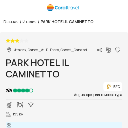
/
/
Главная
Италия
PARK HOTEL IL CAMINETTO
1/12
Италия, Cancel_Val Di Fassa, Cancel_Canazei
PARK HOTEL IL
CAMINETTO
15 °C
August средняя температура
199 км