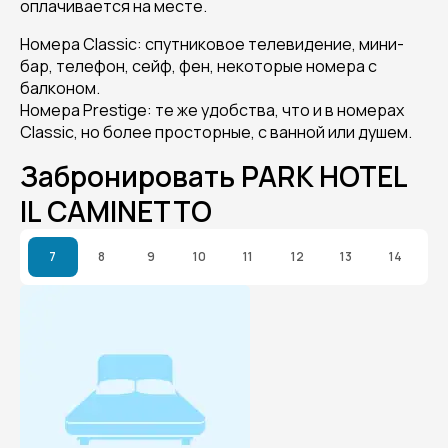
оплачивается на месте.
Номера Classic: спутниковое телевидение, мини-
бар, телефон, сейф, фен, некоторые номера с
балконом.
Номера Prestige: те же удобства, что и в номерах
Classic, но более просторные, с ванной или душем.
Забронировать PARK HOTEL
IL CAMINETTO
7
8
9
10
11
12
13
14