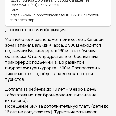
Адрес
:
Streda Dolomites, 3 38032 Canazei TN
Телефон
:
+(39) 0462601230
Сайт
:
https://www.unionhotelscanazei.it/IT/290041/hotel-
caminetto.php
Дополнительная информация
Уютный отель расположен при въезде в Канацеи,
зона катания Валь-ди-Фасса. В 900 м находится
подъемник Бельведере, в 130 м – автобусная
остановка. Отель предоставляет бесплатный
трансфер до подъемника. До развитой
инфраструктуры курорта –400 м. Расположен в
тихом месте. Подойдет для всех категорий
туристов.
Доплата за ребенка до 1,9 лет - 9 евро в день
(обязательно, при бронировании, питание не
включено).
Посещение SPA за дополнительную плату (дети до
16 лет не допускаются). Туристический налог