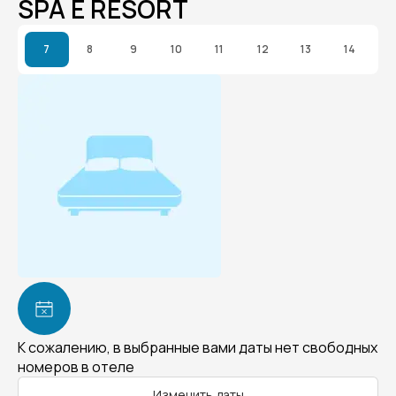
SPA E RESORT
7
8
9
10
11
12
13
14
К сожалению, в выбранные вами даты нет свободных
номеров в отеле
Изменить даты