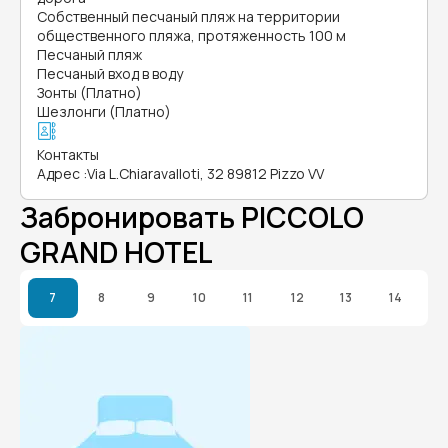
Собственный песчаный пляж на территории
общественного пляжа, протяженность 100 м
Песчаный пляж
Песчаный вход в воду
Зонты (Платно)
Шезлонги (Платно)
Контакты
Адрес
:
Via L.Chiaravalloti, 32 89812 Pizzo VV
Забронировать PICCOLO
GRAND HOTEL
7
8
9
10
11
12
13
14