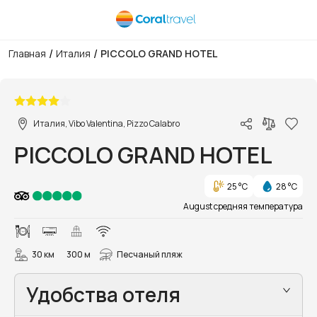
/
/
Главная
Италия
PICCOLO GRAND HOTEL
1/9
Италия, Vibo Valentina, Pizzo Calabro
PICCOLO GRAND HOTEL
25 °C
28 °C
August средняя температура
30 км
300 м
Песчаный пляж
Удобства отеля