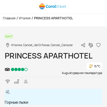
/
/
Главная
Италия
PRINCESS APARTHOTEL
1/1
Apart
Италия, Cancel_Val Di Fassa, Cancel_Canazei
PRINCESS APARTHOTEL
15 °C
August средняя температура
Горные лыжи