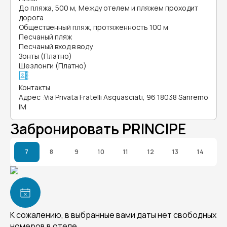
До пляжа, 500 м, Между отелем и пляжем проходит
дорога
Общественный пляж, протяженность 100 м
Песчаный пляж
Песчаный вход в воду
Зонты (Платно)
Шезлонги (Платно)
Контакты
Адрес
:
Via Privata Fratelli Asquasciati, 96 18038 Sanremo
IM
Забронировать PRINCIPE
7
8
9
10
11
12
13
14
К сожалению, в выбранные вами даты нет свободных
номеров в отеле