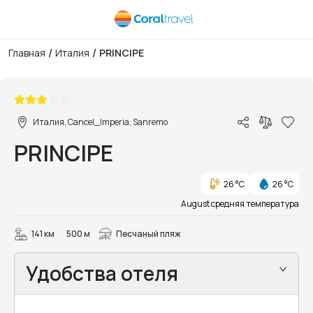
/
/
Главная
Италия
PRINCIPE
1/21
Италия, Cancel_Imperia, Sanremo
PRINCIPE
26 °C
26 °C
August средняя температура
141 км
500 м
Песчаный пляж
Удобства отеля